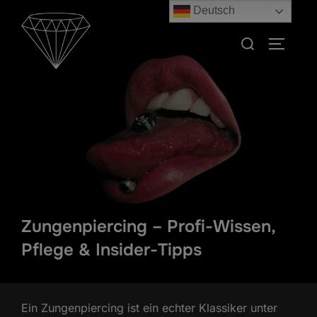
Zum
Deutsch
Inhalt
Suchen
SEITEN
springen
nach:
Zungenpiercing – Profi-Wissen,
Pflege & Insider-Tipps
Ein Zungenpiercing ist ein echter Klassiker unter