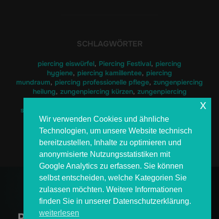
SCHLAGWÖRTER
piercing eiswürfel
,
Piercing Festival
,
piercing
hygiene
,
piercing kamillentee
,
piercing
mundraum
,
piercing professionelle pflege
,
zungenpiercing
heilung
,
zungenpiercing kürzen
,
zungenpiercing
nachsorge
,
zungenpiercing pflege
,
zungenpiercing
x
schwellung
,
zungenpiercing stablänge
,
zungenpiercing
Wir verwenden Cookies und ähnliche
tipps
Technologien, um unsere Website technisch
bereitzustellen, Inhalte zu optimieren und
anonymisierte Nutzungsstatistiken mit
Google Analytics zu erfassen. Sie können
Beitragsnavigation
selbst entscheiden, welche Kategorien Sie
zulassen möchten. Weitere Informationen
Previous
Previous
finden Sie in unserer Datenschutzerklärung.
weiterlesen
Piercinggrößen: 1,2 mm oder 1,6