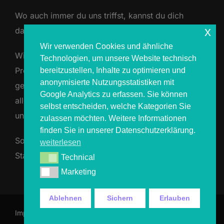
Wo auch immer du uns triffst, kannst du dich
x
darauf verlassen:
Wir verwenden Cookies und ähnliche
Wir arbeiten ausschließlich mit zertifizierten
Technologien, um unsere Website technisch
Produkten, sterilen Einwegmaterialien und bestens
bereitzustellen, Inhalte zu optimieren und
anonymisierte Nutzungsstatistiken mit
geschulten Artists. Unsere mobilen Studios erfüllen
Google Analytics zu erfassen. Sie können
alle rechtlichen Hygieneanforderungen – geprüft
selbst entscheiden, welche Kategorien Sie
und genehmigt.
zulassen möchten. Weitere Informationen
finden Sie in unserer Datenschutzerklärung.
So schaffen wir Vertrauen, auch inmitten von
weiterlesen
Staub, Schweiß und Festivalpower.
Technical
Technical
Marketing
Marketing
Ablehnen
Sichern
Erlauben
Impressum & Datenschutz