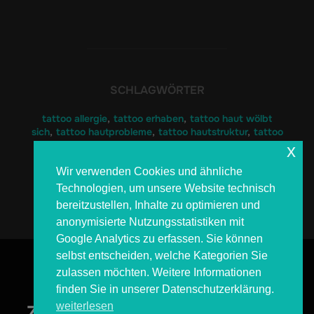
SCHLAGWÖRTER
tattoo allergie
,
tattoo erhaben
,
tattoo haut wölbt
sich
,
tattoo hautprobleme
,
tattoo hautstruktur
,
tattoo
immunreaktion
,
tattoo nach jahren verändert
,
tattoo
x
narbengewebe
,
tattoo pigment reaktion
,
tattoo
Wir verwenden Cookies und ähnliche
wetter
,
tattoo wulstig
Technologien, um unsere Website technisch
bereitzustellen, Inhalte zu optimieren und
anonymisierte Nutzungsstatistiken mit
Google Analytics zu erfassen. Sie können
Beitragsnavigation
selbst entscheiden, welche Kategorien Sie
zulassen möchten. Weitere Informationen
Previous
Previous
finden Sie in unserer Datenschutzerklärung.
weiterlesen
Zungenpiercing – Profi-Wissen,