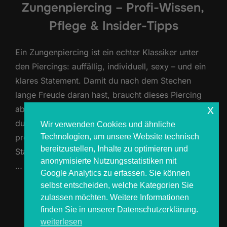
Zungenpiercing – Profi-Wissen,
Pflege & Insider-Tipps
Ein Zungenpiercing ist ein echter Klassiker unter
den Piercings: auffällig, individuell, sexy – und ein
klares Statement. Damit du nach dem Stechen
lange Freude daran hast, braucht dieses Piercing
x
aber eine ganz besondere Pflege. Hier bekommst
du alle wichtigen Infos aus Sicht eines
Wir verwenden Cookies und ähnliche
Technologien, um unsere Website technisch
professionellen Piercers: von Schwellung über
bereitzustellen, Inhalte zu optimieren und
Stablänge bis hin zu Ernährungstipps. Direkt nach
anonymisierte Nutzungsstatistiken mit
…
Google Analytics zu erfassen. Sie können
selbst entscheiden, welche Kategorien Sie
ÜBER „ZUNGENPIERCING – PROFI
MEHR
LESEN
zulassen möchten. Weitere Informationen
finden Sie in unserer Datenschutzerklärung.
weiterlesen