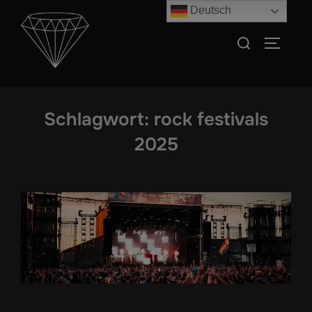
Zum
Deutsch
Inhalt
Suchen
SEITEN
springen
nach:
Schlagwort:
rock festivals
2025