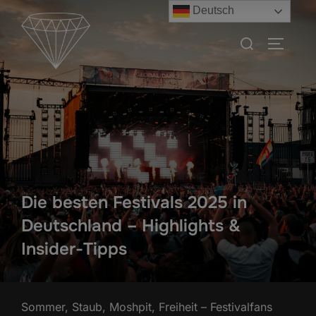
Zum
Deutsch
Inhalt
Suchen
SEITEN
springen
nach:
Die besten Festivals 2025 in
Deutschland – Highlights &
Insider-Tipps
Sommer, Staub, Moshpit, Freiheit – Festivalfans