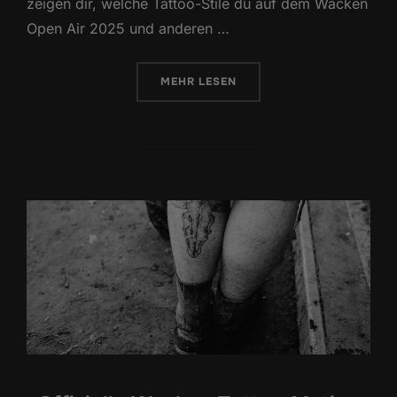
zeigen dir, welche Tattoo-Stile du auf dem Wacken
Open Air 2025 und anderen …
ÜBER „TATTOO-TRENDS 2025: DI
MEHR
LESEN