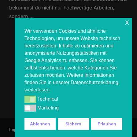
bekommst du nicht nur hochwertige Arbeiten,
sondern …
x
Wir verwenden Cookies und ähnliche
ÜBER „DAS SOLLTEST DU VOR D
MEHR
LESEN
Technologien, um unsere Website technisch
bereitzustellen, Inhalte zu optimieren und
anonymisierte Nutzungsstatistiken mit
Google Analytics zu erfassen. Sie können
selbst entscheiden, welche Kategorien Sie
zulassen möchten. Weitere Informationen
finden Sie in unserer Datenschutzerklärung.
weiterlesen
Seitennummerierung
1
2
3
Technical
Technical
der
Marketing
Marketing
Beiträge
Ablehnen
Sichern
Erlauben
Impressum & Datenschutz