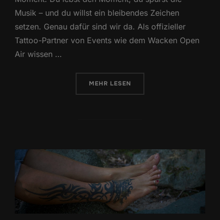
Musik – und du willst ein bleibendes Zeichen
setzen. Genau dafür sind wir da. Als offizieller
Tattoo-Partner von Events wie dem Wacken Open
Air wissen …
ÜBER „TATTOO AUF DEM FESTIV
MEHR
LESEN