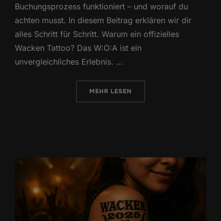
Buchungsprozess funktioniert – und worauf du
achten musst. In diesem Beitrag erklären wir dir
alles Schritt für Schritt. Warum ein offizielles
Wacken Tattoo? Das W:O:A ist ein
unvergleichliches Erlebnis. …
ÜBER „SO BUCHST DU DEIN FEST
MEHR
LESEN