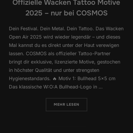
Offizielle Wacken Tattoo Motive
2025 – nur bei COSMOS
Dein Festival. Dein Metal. Dein Tattoo. Das Wacken
Open Air 2025 wird wieder legendär – und dieses
Mal kannst du es direkt unter der Haut verewigen
lassen. COSMOS als offizieller Tattoo-Partner
bringt dir exklusive, lizenzierte Motive, gestochen
in höchster Qualität und unter strengsten
Hygienestandards. 🔥 Motiv 1: Bullhead 5×5 cm
Das klassische W:O:A Bullhead-Logo in …
ÜBER „OFFIZIELLE WACKEN TATT
MEHR
LESEN