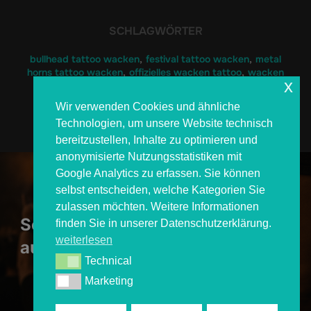
SCHLAGWÖRTER
bullhead tattoo wacken
,
festival tattoo wacken
,
metal
horns tattoo wacken
,
offizielles wacken tattoo
,
wacken
x
tattoo 2025
Wir verwenden Cookies und ähnliche
Technologien, um unsere Website technisch
bereitzustellen, Inhalte zu optimieren und
anonymisierte Nutzungsstatistiken mit
Beitragsnavigation
Google Analytics zu erfassen. Sie können
selbst entscheiden, welche Kategorien Sie
Previous
Previous
zulassen möchten. Weitere Informationen
So buchst du dein Festival Tattoo
finden Sie in unserer Datenschutzerklärung.
weiterlesen
auf dem Wacken Open Air 2025 –
Technical
Technical
alle Infos im Überblick
Marketing
Marketing