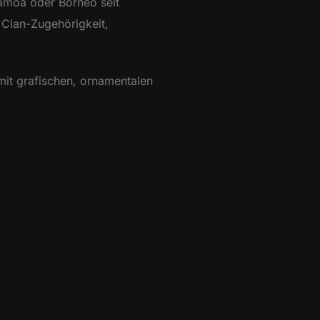
Samoa oder Borneo seit
 Clan-Zugehörigkeit,
it grafischen, ornamentalen