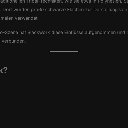
aditionellen Tribal-Techniken, wie sie etwa in Polynesien, 
n. Dort wurden große schwarze Flächen zur Darstellung von
kmalen verwendet.
oo-Szene hat Blackwork diese Einflüsse aufgenommen und m
n verbunden.
k?