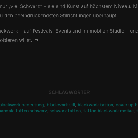
ur „viel Schwarz“ – sie sind Kunst auf höchstem Niveau. Mi
zu den beeindruckendsten Stilrichtungen überhaupt.
ackwork – auf Festivals, Events und im mobilen Studio – un
obieren willst. 🤘
SCHLAGWÖRTER
blackwork bedeutung
,
blackwork stil
,
blackwork tattoo
,
cover up 
andala tattoo schwarz
,
schwarz tattoo
,
tattoo blackwork motive
,