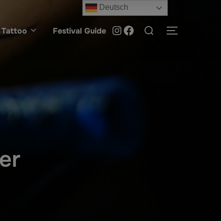
Deutsch
Suchen
Instagram
Facebook
Tattoo
Festival Guide
SEITENLE
nach:
er