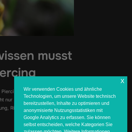
wissen musst
ercing
x
Wir verwenden Cookies und ähnliche
 Piercing setzt nochmal einen
Technologien, um unsere Website technisch
t nur unter Kenner:innen als Stil-
bereitzustellen, Inhalte zu optimieren und
lung, Risiken, Pflege, Kosten und
anonymisierte Nutzungsstatistiken mit
Google Analytics zu erfassen. Sie können
selbst entscheiden, welche Kategorien Sie
zulassen möchten. Weitere Informationen