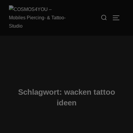
Zum
Inhalt
Suchen
SEITEN
springen
nach:
Schlagwort:
wacken tattoo
ideen