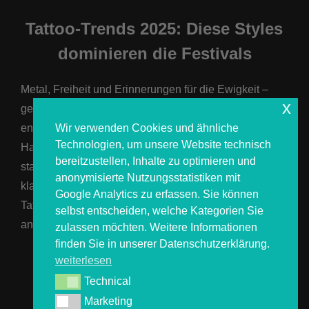
Tattoo-Trends 2025: Diese Styles
dominieren die Festivals
Metal, Freiheit und Erinnerungen für die Ewigkeit –
x
genau dafür stehen Festival-Tattoos. Jedes Jahr
Wir verwenden Cookies und ähnliche
entstehen neue Trends, die auf Europas Festivals die
Technologien, um unsere Website technisch
Haut erobern. Auch 2025 wird wieder geprägt sein von
bereitzustellen, Inhalte zu optimieren und
starken Symbolen, modernen Techniken und einem
anonymisierte Nutzungsstatistiken mit
klaren Bezug zur Metal-Kultur. Wir zeigen dir, welche
Google Analytics zu erfassen. Sie können
Tattoo-Stile du auf dem Wacken Open Air 2025 und
selbst entscheiden, welche Kategorien Sie
anderen …
zulassen möchten. Weitere Informationen
finden Sie in unserer Datenschutzerklärung.
weiterlesen
ÜBER „TATTOO-TRENDS 2025: DI
MEHR
LESEN
Technical
Technical
Marketing
Marketing