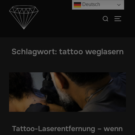
Zum
Deutsch
Inhalt
Suchen
SEITEN
springen
nach:
Schlagwort:
tattoo weglasern
Tattoo-Laserentfernung – wenn