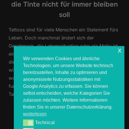
die Tinte nicht für immer bleiben
soll
Tattoos sind für viele Menschen ein Statement fürs
Leben. Doch manchmal ändert sich der
Geschmack, die Lebenssituation oder ein Motiv ist
x
einfach nicht mehr passend. In solchen Fällen kann
Wir verwenden Cookies und ähnliche
die Tattoo-Laserentfernung eine Lösung sein. Aber
Technologien, um unsere Website technisch
wie funktioniert das eigentlich? Ist es sicher? Und
bereitzustellen, Inhalte zu optimieren und
worauf solltest du unbedingt achten? Wie
anonymisierte Nutzungsstatistiken mit
funktioniert Tattoo-Laserentfernung? Bei der
Google Analytics zu erfassen. Sie können
selbst entscheiden, welche Kategorien Sie
Tattoo-Laserentfernung werden …
zulassen möchten. Weitere Informationen
finden Sie in unserer Datenschutzerklärung.
ÜBER „TATTOO-LASERENTFERNUNG
MEHR
LESEN
weiterlesen
Technical
Technical