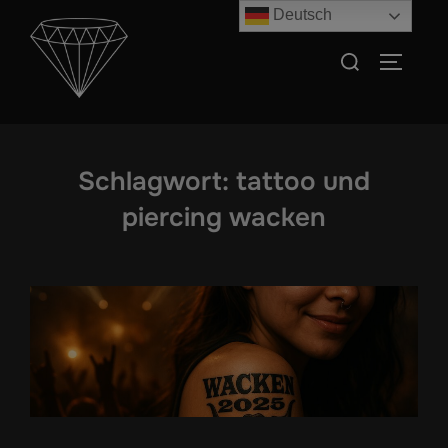
Zum
Deutsch
Inhalt
Suchen
SEITEN
springen
nach:
Schlagwort:
tattoo und
piercing wacken