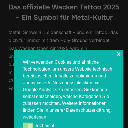
Das offizielle Wacken Tattoo 2025
– Ein Symbol für Metal-Kultur
Metal, Schweiß, Leidenschaft – und ein Tattoo, das
dich für immer mit dem Holy Ground verbindet.
Das Wacken Open Air 2025 wird ein
x
unvergessliches Erlebnis, und dieses Jahr kannst
Wir verwenden Cookies und ähnliche
du es direkt unter deiner Haut verewigen lassen:
Technologien, um unsere Website technisch
mit einem offiziell lizenzierten Wacken Tattoo von
bereitzustellen, Inhalte zu optimieren und
COSMOS, dem offiziellen Tattoo-Partner des
anonymisierte Nutzungsstatistiken mit
Festivals. Was macht ein offizielles Wacken …
Google Analytics zu erfassen. Sie können
selbst entscheiden, welche Kategorien Sie
zulassen möchten. Weitere Informationen
ÜBER „DAS OFFIZIELLE WACKEN 
MEHR
LESEN
finden Sie in unserer Datenschutzerklärung.
weiterlesen
Technical
Technical