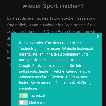
wieder Sport machen?
Du hast dir ein frisches Tattoo stechen lassen und
fragst dich, wann du wieder ins Gym oder auf die
Joggingrunde darfst? Diese Frage bekommen wir
x
als mobile Tattoo-Profis immer wieder – vor allem
Wir verwenden Cookies und ähnliche
von Festivalgängern und Sportfans. Denn
Technologien, um unsere Website technisch
Bewegung, Schweiß und mechanische Belastung
bereitzustellen, Inhalte zu optimieren und
können dein neues Tattoo gefährden, wenn du zu
anonymisierte Nutzungsstatistiken mit
früh wieder durchstartest. Hier …
Google Analytics zu erfassen. Sie können
selbst entscheiden, welche Kategorien Sie
zulassen möchten. Weitere Informationen
ÜBER „WANN KANN ICH NACH D
MEHR
LESEN
finden Sie in unserer Datenschutzerklärung.
weiterlesen
Technical
Technical
Marketing
Marketing