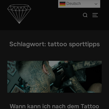
Zum
Deutsch
Inhalt
Suchen
SEITEN
springen
nach:
Schlagwort:
tattoo sporttipps
Wann kann ich nach dem Tattoo