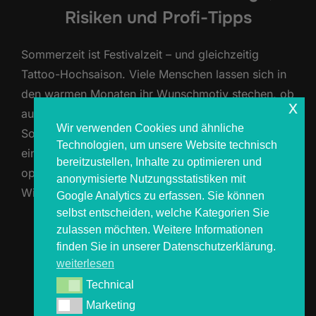
Risiken und Profi-Tipps
Sommerzeit ist Festivalzeit – und gleichzeitig
Tattoo-Hochsaison. Viele Menschen lassen sich in
den warmen Monaten ihr Wunschmotiv stechen, ob
x
auf dem Festival oder im Studio. Doch gerade bei
Wir verwenden Cookies und ähnliche
Sonne, Hitze, Staub und Outdoor-Action gibt es
Technologien, um unsere Website technisch
einiges zu beachten, damit dein neues Tattoo
bereitzustellen, Inhalte zu optimieren und
optimal verheilt und du lange Freude daran hast.
anonymisierte Nutzungsstatistiken mit
Wir bei COSMOS4YOU stechen jedes …
Google Analytics zu erfassen. Sie können
selbst entscheiden, welche Kategorien Sie
zulassen möchten. Weitere Informationen
ÜBER „TATTOOS IM SOMMER – PF
MEHR
LESEN
finden Sie in unserer Datenschutzerklärung.
weiterlesen
Technical
Technical
Marketing
Marketing