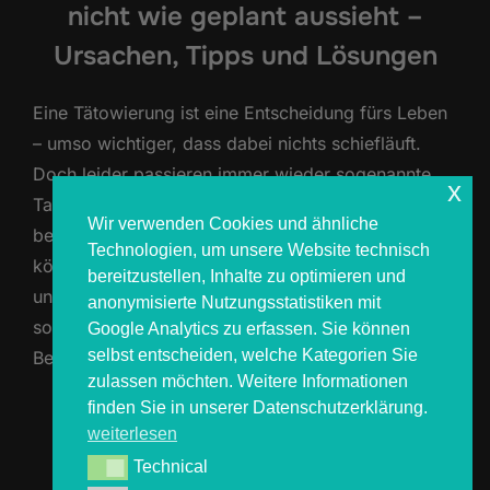
nicht wie geplant aussieht –
Ursachen, Tipps und Lösungen
Eine Tätowierung ist eine Entscheidung fürs Leben
– umso wichtiger, dass dabei nichts schiefläuft.
Doch leider passieren immer wieder sogenannte
x
Tattoo-Fails: Fehler, die das Ergebnis
Wir verwenden Cookies und ähnliche
beeinträchtigen und viel Ärger verursachen
Technologien, um unsere Website technisch
können. Unscharfe Linien, Schreibfehler oder
bereitzustellen, Inhalte zu optimieren und
unpassende Motive sind nicht nur ärgerlich,
anonymisierte Nutzungsstatistiken mit
sondern oft auch teuer zu korrigieren. In diesem
Google Analytics zu erfassen. Sie können
selbst entscheiden, welche Kategorien Sie
Beitrag erklären wir, wie Tattoo-Fails entstehen, …
zulassen möchten. Weitere Informationen
finden Sie in unserer Datenschutzerklärung.
ÜBER „TATTOO-FAILS: WENN DA
MEHR
LESEN
weiterlesen
Technical
Technical