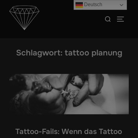
Zum
Deutsch
Inhalt
Suchen
SEITEN
springen
nach:
Schlagwort:
tattoo planung
Tattoo-Fails: Wenn das Tattoo