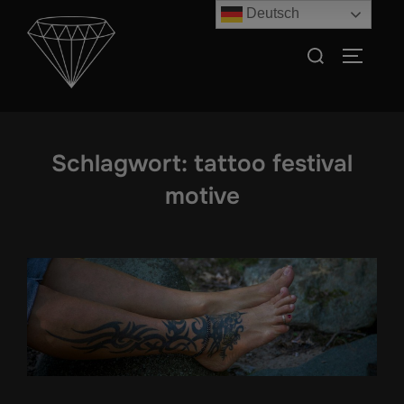
Zum
Deutsch
Inhalt
Suchen
SEITEN
springen
nach:
Schlagwort:
tattoo festival
motive