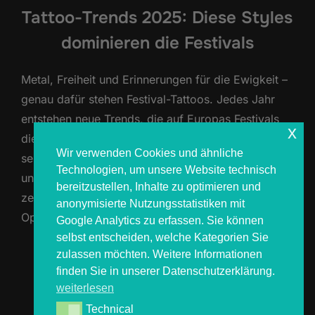
Tattoo-Trends 2025: Diese Styles
dominieren die Festivals
Metal, Freiheit und Erinnerungen für die Ewigkeit –
genau dafür stehen Festival-Tattoos. Jedes Jahr
entstehen neue Trends, die auf Europas Festivals
x
die Haut erobern. Auch 2025 wird wieder geprägt
Wir verwenden Cookies und ähnliche
sein von starken Symbolen, modernen Techniken
Technologien, um unsere Website technisch
und einem klaren Bezug zur Metal-Kultur. Wir
bereitzustellen, Inhalte zu optimieren und
zeigen dir, welche Tattoo-Stile du auf dem Wacken
anonymisierte Nutzungsstatistiken mit
Open Air 2025 und anderen …
Google Analytics zu erfassen. Sie können
selbst entscheiden, welche Kategorien Sie
zulassen möchten. Weitere Informationen
ÜBER „TATTOO-TRENDS 2025: DI
MEHR
LESEN
finden Sie in unserer Datenschutzerklärung.
weiterlesen
Technical
Technical