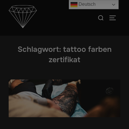
Zum
Deutsch
Inhalt
Suchen
SEITEN
springen
nach:
Schlagwort:
tattoo farben
zertifikat