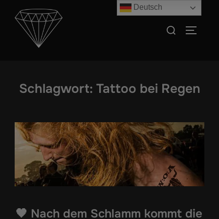
Zum
Deutsch
Inhalt
Suchen
SEITEN
springen
nach:
Schlagwort:
Tattoo bei Regen
🖤 Nach dem Schlamm kommt die