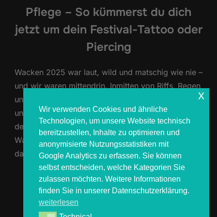
Pflege – So kümmerst du dich
jetzt um dein Festival-Tattoo oder
Piercing
Wacken 2025 war laut, wild und matschig wie nie –
und wir waren mittendrin. Inmitten von Riffs, Regen
x
und Emotionen haben wir wieder unzählige Tattoos
Wir verwenden Cookies und ähnliche
und Piercings gestochen. Vielleicht gehörst du zu
Technologien, um unsere Website technisch
denjenigen, die sich in diesem Jahr ein Stück
bereitzustellen, Inhalte zu optimieren und
Wacken unter die Haut haben stechen lassen –
anonymisierte Nutzungsstatistiken mit
dann ist jetzt der perfekte Zeitpunkt, dich …
Google Analytics zu erfassen. Sie können
selbst entscheiden, welche Kategorien Sie
zulassen möchten. Weitere Informationen
ÜBER „🖤 NACH DEM SCHLAMM K
MEHR
LESEN
finden Sie in unserer Datenschutzerklärung.
weiterlesen
Technical