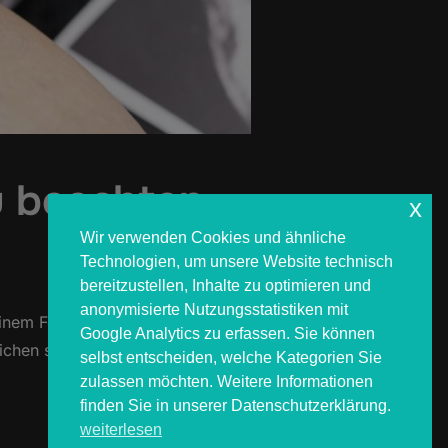
u beachten
x
Wir verwenden Cookies und ähnliche
Technologien, um unsere Website technisch
bereitzustellen, Inhalte zu optimieren und
anonymisierte Nutzungsstatistiken mit
nem Festival? Für viele ist das der
Google Analytics zu erfassen. Sie können
ichen setzen. Genau dafür sind wir
selbst entscheiden, welche Kategorien Sie
zulassen möchten. Weitere Informationen
finden Sie in unserer Datenschutzerklärung.
weiterlesen
AL – WAS DU BEACHTEN SOLLTEST“