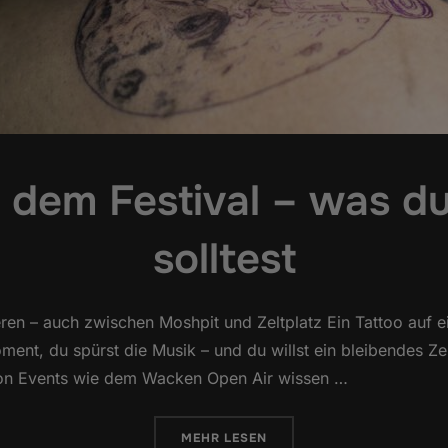
f dem Festival – was d
solltest
eren – auch zwischen Moshpit und Zeltplatz Ein Tattoo auf ei
ent, du spürst die Musik – und du willst ein bleibendes Ze
r von Events wie dem Wacken Open Air wissen …
ÜBER „TATTOO AUF DEM FESTIV
MEHR
LESEN