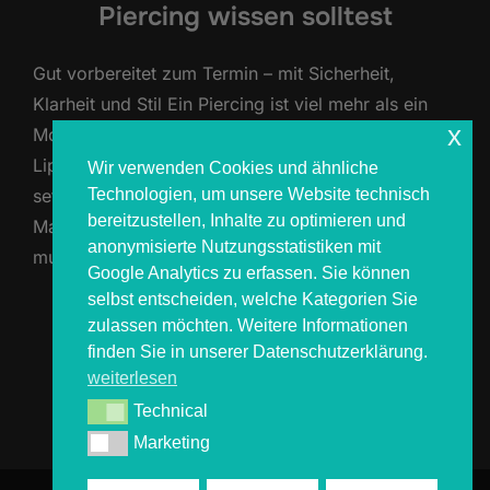
Piercing wissen solltest
Gut vorbereitet zum Termin – mit Sicherheit,
Klarheit und Stil Ein Piercing ist viel mehr als ein
x
Modetrend – es ist ein Statement. Ob Ohr, Nase,
Lippe oder Bauchnabel: Wer sich piercen lässt,
Wir verwenden Cookies und ähnliche
Technologien, um unsere Website technisch
setzt ein sichtbares Zeichen. Gerade beim ersten
bereitzustellen, Inhalte zu optimieren und
Mal tauchen viele Fragen auf: Tut das weh? Was
anonymisierte Nutzungsstatistiken mit
muss ich vorher wissen? Wie läuft …
Google Analytics zu erfassen. Sie können
selbst entscheiden, welche Kategorien Sie
ÜBER „WAS DU VOR DEINEM ERS
MEHR
LESEN
zulassen möchten. Weitere Informationen
finden Sie in unserer Datenschutzerklärung.
weiterlesen
Technical
Technical
Marketing
Marketing