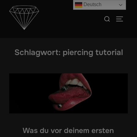
Zum
Deutsch
Inhalt
Suchen
SEITEN
springen
nach:
Schlagwort:
piercing tutorial
Was du vor deinem ersten