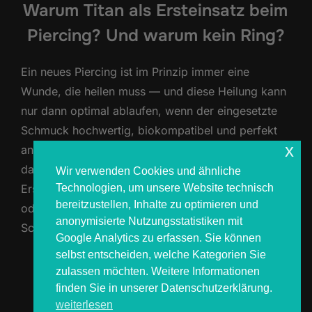
Warum Titan als Ersteinsatz beim
Piercing? Und warum kein Ring?
Ein neues Piercing ist im Prinzip immer eine
Wunde, die heilen muss — und diese Heilung kann
nur dann optimal ablaufen, wenn der eingesetzte
Schmuck hochwertig, biokompatibel und perfekt
x
angepasst ist. Als professioneller Piercer lege ich
daher größten Wert darauf, ausschließlich Titan als
Wir verwenden Cookies und ähnliche
Technologien, um unsere Website technisch
Ersteinsatzmaterial zu verwenden, statt eloxierte
bereitzustellen, Inhalte zu optimieren und
oder beschichtete Schmuckstücke in Farben wie
anonymisierte Nutzungsstatistiken mit
Schwarz …
Google Analytics zu erfassen. Sie können
selbst entscheiden, welche Kategorien Sie
ÜBER „WARUM TITAN ALS ERSTE
MEHR
LESEN
zulassen möchten. Weitere Informationen
finden Sie in unserer Datenschutzerklärung.
weiterlesen