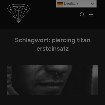
Zum
Deutsch
Inhalt
Suchen
SEITEN
springen
nach:
Schlagwort:
piercing titan
ersteinsatz