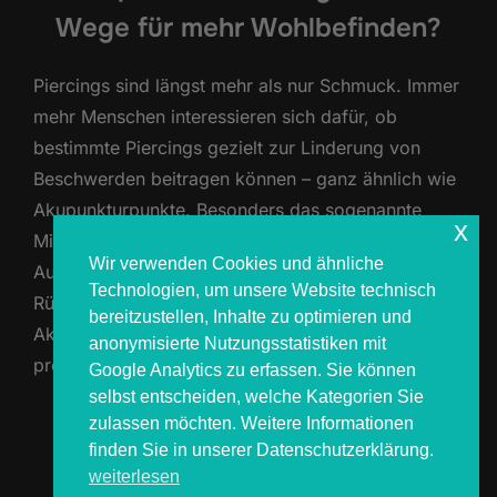
Wege für mehr Wohlbefinden?
Piercings sind längst mehr als nur Schmuck. Immer
mehr Menschen interessieren sich dafür, ob
bestimmte Piercings gezielt zur Linderung von
Beschwerden beitragen können – ganz ähnlich wie
Akupunkturpunkte. Besonders das sogenannte
x
Migränepiercing, meist am Daith, hat dabei
Wir verwenden Cookies und ähnliche
Aufmerksamkeit erregt. Doch auch in Bezug auf
Technologien, um unsere Website technisch
Rückenbeschwerden oder Allergien werden
bereitzustellen, Inhalte zu optimieren und
Akupunktur-Piercings immer wieder diskutiert. Als
anonymisierte Nutzungsstatistiken mit
professioneller Piercer …
Google Analytics zu erfassen. Sie können
selbst entscheiden, welche Kategorien Sie
zulassen möchten. Weitere Informationen
ÜBER „AKUPUNKTUR-PIERCINGS
MEHR
LESEN
finden Sie in unserer Datenschutzerklärung.
weiterlesen