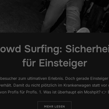
owd Surfing: Sicherhe
für Einsteiger
lbesucher zum ultimativen Erlebnis. Doch gerade Einsteiger 
verhält. Damit du nicht plötzlich im Krankenwagen statt vor 
on Profis für Profis. 1. Was ist überhaupt ein Moshpit? 👉 
ÜBER „MOSHPIT & CROWD SURFI
MEHR
LESEN