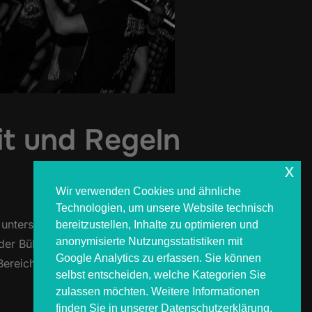
it und Regeln
x
Wir verwenden Cookies und ähnliche
Technologien, um unsere Website technisch
unterschätzen oft die Risiken und
bereitzustellen, Inhalte zu optimieren und
anonymisierte Nutzungsstatistiken mit
der Bühne landest, gibt’s hier den
Google Analytics zu erfassen. Sie können
Bereich direkt vor …
selbst entscheiden, welche Kategorien Sie
zulassen möchten. Weitere Informationen
NG: SICHERHEIT UND REGELN FÜR EINSTEIGER“
finden Sie in unserer Datenschutzerklärung.