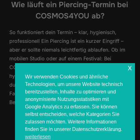
Wie läuft ein Piercing-Termin bei
COSMOS4YOU ab?
So funktioniert dein Termin – klar, hygienisch,
professionell Ein Piercing ist ein kurzer Eingriff –
aber er sollte niemals leichtfertig ablaufen. Ob im
mobilen Studio oder auf einem Festival: Bei
x
COSMOS4YOU bekommst du einen strukturierten,
hygienisch einwandfreien und verantwortungsvoll
Wir verwenden Cookies und ähnliche
Technologien, um unsere Website technisch
durchgeführten Piercing-Termin – mit echter
bereitzustellen, Inhalte zu optimieren und
Fachkompetenz und klaren Abläufen. In diesem
anonymisierte Nutzungsstatistiken mit
Beitrag erfährst du, wie ein …
Google Analytics zu erfassen. Sie können
selbst entscheiden, welche Kategorien Sie
ÜBER „WIE LÄUFT EIN PIERCIN
MEHR
LESEN
zulassen möchten. Weitere Informationen
finden Sie in unserer Datenschutzerklärung.
weiterlesen