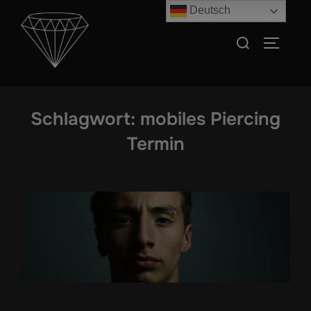
Zum
Deutsch
Inhalt
Suchen
SEITEN
springen
nach:
Schlagwort:
mobiles Piercing
Termin