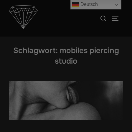
Zum
Deutsch
Inhalt
Suchen
SEITEN
springen
nach:
Schlagwort:
mobiles piercing
studio