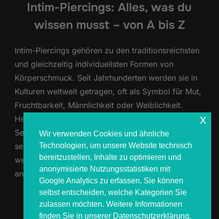
Intim-Piercings: Alles, was du
wissen musst – von A bis Z
Intim-Piercings gehören zu den traditionsreichsten
und gleichzeitig individuellsten Formen von
Körperschmuck. Seit Jahrhunderten werden sie in
Kulturen weltweit getragen, oft als Symbol für Mut,
Fruchtbarkeit, Männlichkeit oder Weiblichkeit.
x
Heute sind Intim-Piercings Ausdruck von
Selbstbewusstsein, Körperliebe und oft auch
Wir verwenden Cookies und ähnliche
Technologien, um unsere Website technisch
sexueller Neugier. In unserem mobilen Studio
bereitzustellen, Inhalte zu optimieren und
werden Intim-Piercings ausschließlich auf Anfrage
anonymisierte Nutzungsstatistiken mit
angeboten, da sie höchste Diskretion, eine …
Google Analytics zu erfassen. Sie können
selbst entscheiden, welche Kategorien Sie
ÜBER „INTIM-PIERCINGS: ALLES
MEHR
LESEN
zulassen möchten. Weitere Informationen
finden Sie in unserer Datenschutzerklärung.