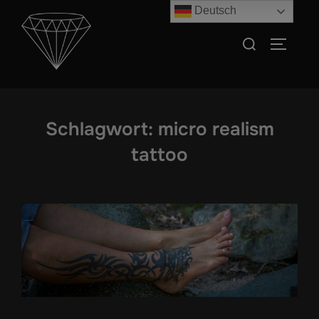
Zum
Deutsch
Inhalt
Suchen
SEITEN
springen
nach:
Schlagwort:
micro realism
tattoo