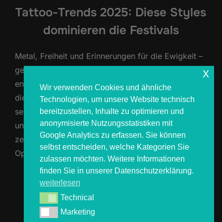
Tattoo-Trends 2025: Diese Styles
dominieren die Festivals
Metal, Freiheit und Erinnerungen für die Ewigkeit –
genau dafür stehen Festival-Tattoos. Jedes Jahr
x
entstehen neue Trends, die auf Europas Festivals
Wir verwenden Cookies und ähnliche
die Haut erobern. Auch 2025 wird wieder geprägt
Technologien, um unsere Website technisch
sein von starken Symbolen, modernen Techniken
bereitzustellen, Inhalte zu optimieren und
anonymisierte Nutzungsstatistiken mit
und einem klaren Bezug zur Metal-Kultur. Wir
Google Analytics zu erfassen. Sie können
zeigen dir, welche Tattoo-Stile du auf dem Wacken
selbst entscheiden, welche Kategorien Sie
Open Air 2025 und anderen …
zulassen möchten. Weitere Informationen
finden Sie in unserer Datenschutzerklärung.
weiterlesen
ÜBER „TATTOO-TRENDS 2025: DI
MEHR
LESEN
Technical
Technical
Marketing
Marketing