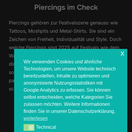
Piercings im Check
Piercings gehören zur Festivalszene genauso wie
Tattoos, Moshpits und Metal-Shirts. Sie sind ein
Zeichen von Freiheit, Individualität und Style. Doch
welche Piercings sind 2025 auf Festivals wie dem
x
Wacken Open Air besonders gefragt? Wir zeigen
Wir verwenden Cookies und ähnliche
dir die Top-Piercings, die nicht nur rocken,
Technologien, um unsere Website technisch
sondern auch perfekt zu deinem Festival-Look
bereitzustellen, Inhalte zu optimieren und
passen. 1️⃣ Nostril-Piercing Klassisch, vielseitig und
anonymisierte Nutzungsstatistiken mit
schnell …
Google Analytics zu erfassen. Sie können
selbst entscheiden, welche Kategorien Sie
zulassen möchten. Weitere Informationen
ÜBER „DIE BELIEBTESTEN FESTI
MEHR
LESEN
finden Sie in unserer Datenschutzerklärung.
weiterlesen
Technical
Technical