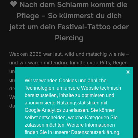
🖤 Nach dem Schlamm kommt die
Pflege – So kümmerst du dich
jetzt um dein Festival-Tattoo oder
Piercing
Wacken 2025 war laut, wild und matschig wie nie –
und wir waren mittendrin. Inmitten von Riffs, Regen
x
und Emotionen haben wir wieder unzählige Tattoos
und Piercings gestochen. Vielleicht gehörst du zu
Wir verwenden Cookies und ähnliche
Technologien, um unsere Website technisch
denjenigen, die sich in diesem Jahr ein Stück
bereitzustellen, Inhalte zu optimieren und
Wacken unter die Haut haben stechen lassen –
anonymisierte Nutzungsstatistiken mit
dann ist jetzt der perfekte Zeitpunkt, dich …
Google Analytics zu erfassen. Sie können
selbst entscheiden, welche Kategorien Sie
ÜBER „🖤 NACH DEM SCHLAMM K
MEHR
LESEN
zulassen möchten. Weitere Informationen
finden Sie in unserer Datenschutzerklärung.