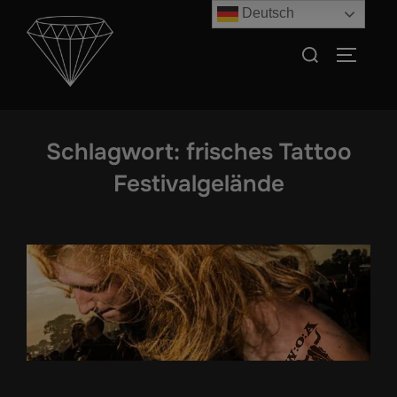
Zum
Deutsch
Inhalt
Suchen
SEITEN
springen
nach:
Schlagwort:
frisches Tattoo
Festivalgelände