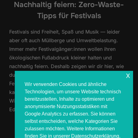
Nachhaltig feiern: Zero-Waste-
Tipps für Festivals
Festivals sind Freiheit, Spaß und Musik — leider
aber oft auch Müllberge und Umweltbelastung.
Immer mehr Festivalgänger:innen wollen ihren
ökologischen Fußabdruck kleiner halten und
nachhaltig feiern. Deshalb zeigen wir dir hier, wie
x
du 2025 mit cleveren Zero-Waste-Tipps dein
Festivalerlebnis umweltfreundlicher gestalten
Wir verwenden Cookies und ähnliche
Technologien, um unsere Website technisch
kannst — ohne Abstriche beim Spaß! 1.
bereitzustellen, Inhalte zu optimieren und
Wiederverwendbare Verpackungen & Geschirr 👉
anonymisierte Nutzungsstatistiken mit
Edelstahl- oder …
Google Analytics zu erfassen. Sie können
selbst entscheiden, welche Kategorien Sie
ÜBER „NACHHALTIG FEIERN: ZE
MEHR
LESEN
zulassen möchten. Weitere Informationen
finden Sie in unserer Datenschutzerklärung.