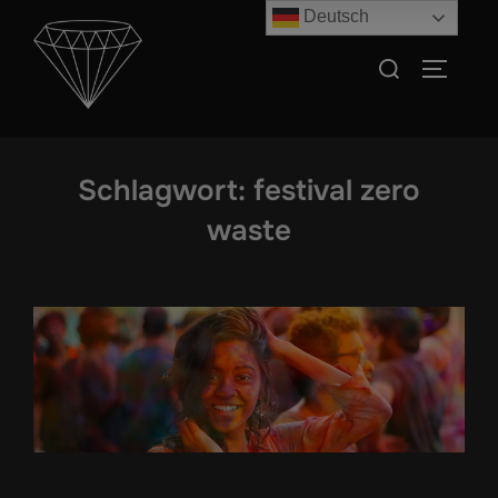
Zum
Deutsch
Inhalt
Suchen
SEITEN
springen
nach:
Schlagwort:
festival zero
waste