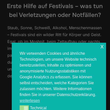
Erste Hilfe auf Festivals – was tun
bei Verletzungen oder Notfällen?
Staub, Sonne, Schweiß, Alkohol, Menschenmassen
– Festivals sind ein wilder Ritt für Körper und Geist.
Egal, ob im Moshpit, beim Zeltaufbau oder nachts
x
im Dunkeln: kleine (oder größere) Verletzungen
Wir verwenden Cookies und ähnliche
passieren schneller, als man denkt. Deshalb solltest
Technologien, um unsere Website technisch
du vorbereitet sein und wissen, wie du dich selbst
bereitzustellen, Inhalte zu optimieren und
und andere versorgen kannst. Hier bekommst du
anonymisierte Nutzungsstatistiken mit
den ultimativen Erste-Hilfe-Guide …
Google Analytics zu erfassen. Sie können
selbst entscheiden, welche Kategorien Sie
zulassen möchten. Weitere Informationen
ÜBER „ERSTE HILFE AUF FESTIV
MEHR
LESEN
finden Sie in unserer Datenschutzerklärung.
weiterlesen
Technical
Technical