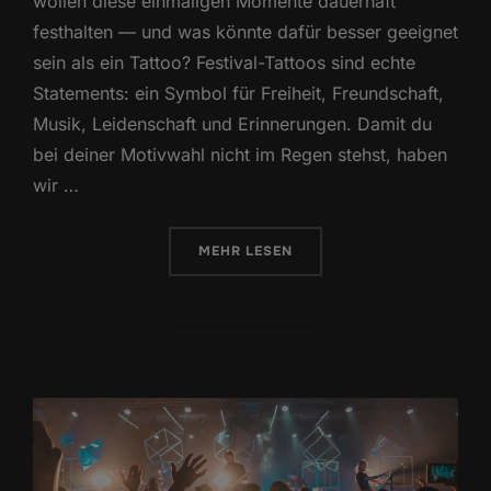
wollen diese einmaligen Momente dauerhaft
festhalten — und was könnte dafür besser geeignet
sein als ein Tattoo? Festival-Tattoos sind echte
Statements: ein Symbol für Freiheit, Freundschaft,
Musik, Leidenschaft und Erinnerungen. Damit du
bei deiner Motivwahl nicht im Regen stehst, haben
wir …
ÜBER „TATTOO-MOTIVE FÜR FES
MEHR
LESEN