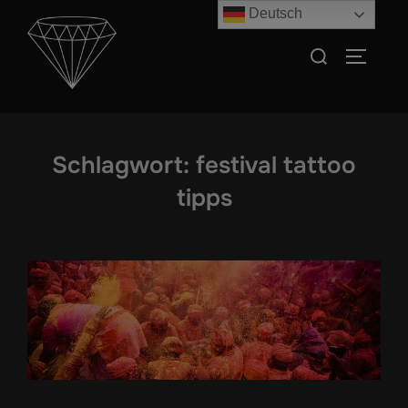
Zum
Deutsch
Inhalt
Suchen
SEITEN
springen
nach:
Schlagwort:
festival tattoo
tipps