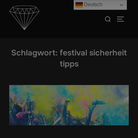
Zum
Deutsch
Inhalt
Suchen
SEITEN
springen
nach:
Schlagwort:
festival sicherheit
tipps