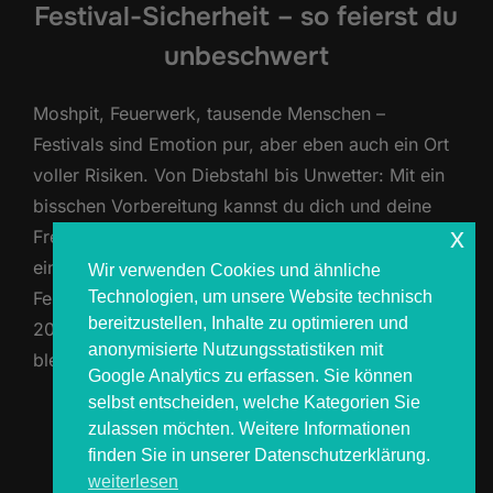
Festival-Sicherheit – so feierst du
unbeschwert
Moshpit, Feuerwerk, tausende Menschen –
Festivals sind Emotion pur, aber eben auch ein Ort
voller Risiken. Von Diebstahl bis Unwetter: Mit ein
bisschen Vorbereitung kannst du dich und deine
x
Freunde optimal schützen und dein Wochenende
einfach nur genießen. Hier bekommst du unseren
Wir verwenden Cookies und ähnliche
Technologien, um unsere Website technisch
Festival-Sicherheits-Guide, damit dein Festival
bereitzustellen, Inhalte zu optimieren und
2025 nicht nur legendär, sondern auch sicher
anonymisierte Nutzungsstatistiken mit
bleibt. 1. …
Google Analytics zu erfassen. Sie können
selbst entscheiden, welche Kategorien Sie
ÜBER „FESTIVAL-SICHERHEIT –
MEHR
LESEN
zulassen möchten. Weitere Informationen
finden Sie in unserer Datenschutzerklärung.
weiterlesen