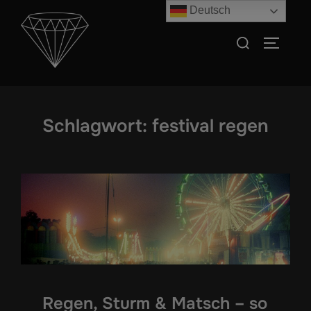
Zum
Deutsch
Inhalt
Suchen
SEITEN
springen
nach:
Schlagwort:
festival regen
Regen, Sturm & Matsch – so