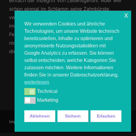
einfach der Inbegriff von Lebensgefühl. Aber wer
schon einmal im Schlamm seine Zahnbürste
x
vermisst hat oder nachts ohne trockene Kleidung
Wir verwenden Cookies und ähnliche
im Zelt saß, weiß: Ohne gute Planung wird der
Technologien, um unsere Website technisch
Festivaltraum schnell zum Albtraum. Damit dir das
bereitzustellen, Inhalte zu optimieren und
nicht passiert, haben wir von COSMOS4YOU dir
anonymisierte Nutzungsstatistiken mit
die ultimative Festival Packliste 2025 …
Google Analytics zu erfassen. Sie können
selbst entscheiden, welche Kategorien Sie
zulassen möchten. Weitere Informationen
ÜBER „FESTIVAL PACKLISTE 202
MEHR
LESEN
finden Sie in unserer Datenschutzerklärung.
weiterlesen
Technical
Technical
Marketing
Marketing
Ablehnen
Sichern
Erlauben
Impressum & Datenschutz