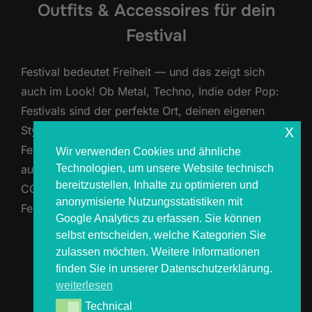
Outfits & Accessoires für dein
Festival
Festival bedeutet Freiheit — und das zeigt sich
auch im Look! Ob Metal, Techno, Indie oder Pop:
Festivals sind der perfekte Ort, deinen eigenen
x
Style auszuleben und kreativ zu werden. Doch
Festivalmode muss nicht nur gut aussehen, sondern
Wir verwenden Cookies und ähnliche
Technologien, um unsere Website technisch
auch praktisch und wetterfest sein. Wir von
bereitzustellen, Inhalte zu optimieren und
COSMOS4YOU sind jedes Jahr auf etlichen
anonymisierte Nutzungsstatistiken mit
Festivals unterwegs und wissen …
Google Analytics zu erfassen. Sie können
selbst entscheiden, welche Kategorien Sie
ÜBER „FESTIVALMODE 2025: DIE
MEHR
LESEN
zulassen möchten. Weitere Informationen
finden Sie in unserer Datenschutzerklärung.
weiterlesen
Technical
Technical