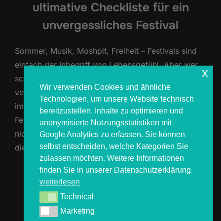
ultimative Checkliste für ein
unvergessliches Festival
Sommer, Musik, Moshpit, Freiheit – Festivals sind
einfach der Inbegriff von Lebensgefühl. Aber wer
x
schon einmal im Schlamm seine Zahnbürste
Wir verwenden Cookies und ähnliche
vermisst hat oder nachts ohne trockene Kleidung
Technologien, um unsere Website technisch
im Zelt saß, weiß: Ohne gute Planung wird der
bereitzustellen, Inhalte zu optimieren und
Festivaltraum schnell zum Albtraum. Damit dir das
anonymisierte Nutzungsstatistiken mit
nicht passiert, haben wir von COSMOS4YOU dir
Google Analytics zu erfassen. Sie können
selbst entscheiden, welche Kategorien Sie
die ultimative Festival Packliste 2025 …
zulassen möchten. Weitere Informationen
finden Sie in unserer Datenschutzerklärung.
ÜBER „FESTIVAL PACKLISTE 202
MEHR
LESEN
weiterlesen
Technical
Technical
Marketing
Marketing