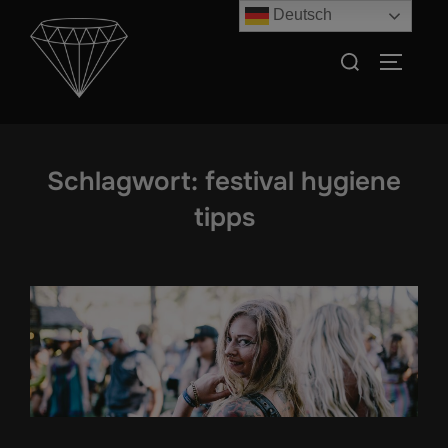
Zum
Deutsch
Inhalt
Suchen
SEITEN
springen
nach:
Schlagwort:
festival hygiene
tipps