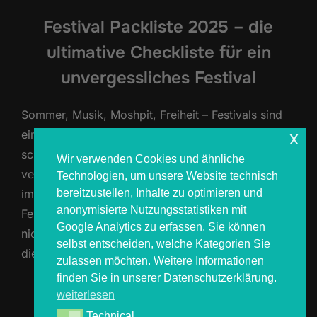
Festival Packliste 2025 – die
ultimative Checkliste für ein
unvergessliches Festival
Sommer, Musik, Moshpit, Freiheit – Festivals sind
einfach der Inbegriff von Lebensgefühl. Aber wer
x
schon einmal im Schlamm seine Zahnbürste
Wir verwenden Cookies und ähnliche
vermisst hat oder nachts ohne trockene Kleidung
Technologien, um unsere Website technisch
bereitzustellen, Inhalte zu optimieren und
im Zelt saß, weiß: Ohne gute Planung wird der
anonymisierte Nutzungsstatistiken mit
Festivaltraum schnell zum Albtraum. Damit dir das
Google Analytics zu erfassen. Sie können
nicht passiert, haben wir von COSMOS4YOU dir
selbst entscheiden, welche Kategorien Sie
die ultimative Festival Packliste 2025 …
zulassen möchten. Weitere Informationen
finden Sie in unserer Datenschutzerklärung.
weiterlesen
ÜBER „FESTIVAL PACKLISTE 202
MEHR
LESEN
Technical
Technical