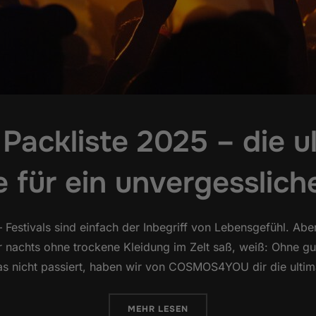
 Packliste 2025 – die u
 für ein unvergesslich
– Festivals sind einfach der Inbegriff von Lebensgefühl. A
r nachts ohne trockene Kleidung im Zelt saß, weiß: Ohne gu
as nicht passiert, haben wir von COSMOS4YOU dir die ultima
ÜBER „FESTIVAL PACKLISTE 202
MEHR
LESEN