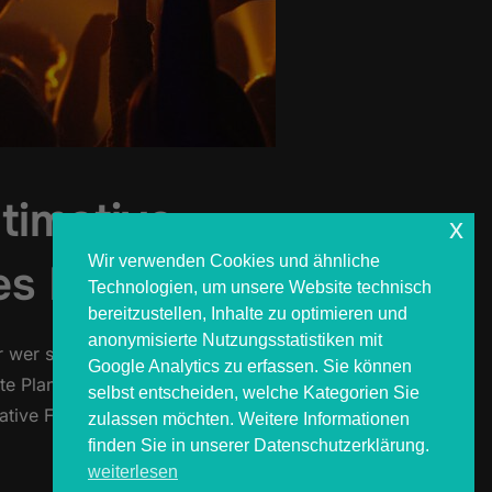
ltimative
x
Wir verwenden Cookies und ähnliche
es Festival
Technologien, um unsere Website technisch
bereitzustellen, Inhalte zu optimieren und
anonymisierte Nutzungsstatistiken mit
ber wer schon einmal im Schlamm
Google Analytics zu erfassen. Sie können
te Planung wird der Festivaltraum
selbst entscheiden, welche Kategorien Sie
tive Festival Packliste 2025 …
zulassen möchten. Weitere Informationen
finden Sie in unserer Datenschutzerklärung.
weiterlesen
5 – DIE ULTIMATIVE CHECKLISTE FÜR EIN UNVERGESSLICHES FES