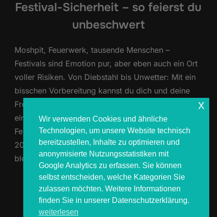
Festival-Sicherheit – so feierst du
unbeschwert
Moshpit, Feuerwerk, tausende Menschen –
Festivals sind Emotion pur, aber eben auch ein Ort
voller Risiken. Von Diebstahl bis Unwetter: Mit ein
bisschen Vorbereitung kannst du dich und deine
x
Freunde optimal schützen und dein Wochenende
einfach nur genießen. Hier bekommst du unseren
Wir verwenden Cookies und ähnliche
Technologien, um unsere Website technisch
Festival-Sicherheits-Guide, damit dein Festival
bereitzustellen, Inhalte zu optimieren und
2025 nicht nur legendär, sondern auch sicher
anonymisierte Nutzungsstatistiken mit
bleibt. 1. …
Google Analytics zu erfassen. Sie können
selbst entscheiden, welche Kategorien Sie
ÜBER „FESTIVAL-SICHERHEIT –
MEHR
LESEN
zulassen möchten. Weitere Informationen
finden Sie in unserer Datenschutzerklärung.
weiterlesen