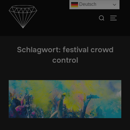
Zum
Deutsch
Inhalt
Suchen
SEITEN
springen
nach:
Schlagwort:
festival crowd
control