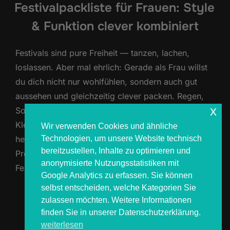
Festivalpackliste für Frauen: Style
& Funktion clever kombiniert
Festivals sind pure Freiheit — tanzen, lachen,
loslassen. Aber mal ehrlich: Gerade als Frau willst
du dich nicht nur wohlfühlen, sondern auch gut
aussehen und gleichzeitig clever packen. Regen,
x
Sonne, Matsch und Moshpit fordern deinen
Kleiderschrank und deine Hygieneartikel ziemlich
Wir verwenden Cookies und ähnliche
Technologien, um unsere Website technisch
heraus. Hier bekommst du von uns — den Festival-
bereitzustellen, Inhalte zu optimieren und
Profis bei COSMOS4YOU — die ultimative
anonymisierte Nutzungsstatistiken mit
Festivalpackliste …
Google Analytics zu erfassen. Sie können
selbst entscheiden, welche Kategorien Sie
ÜBER „FESTIVALPACKLISTE FÜR 
MEHR
LESEN
zulassen möchten. Weitere Informationen
finden Sie in unserer Datenschutzerklärung.
weiterlesen