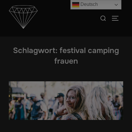
Zum
Deutsch
Inhalt
Suchen
SEITEN
springen
nach:
Schlagwort:
festival camping
frauen