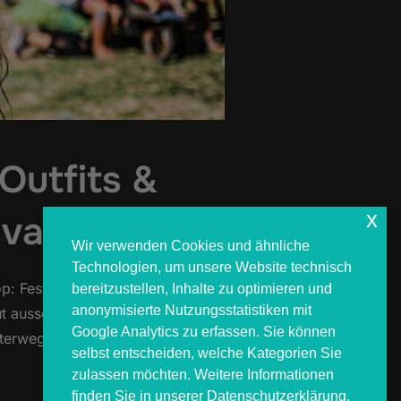
Outfits &
x
ival
Wir verwenden Cookies und ähnliche
Technologien, um unsere Website technisch
: Festivals sind der perfekte Ort,
bereitzustellen, Inhalte zu optimieren und
anonymisierte Nutzungsstatistiken mit
ut aussehen, sondern auch
Google Analytics zu erfassen. Sie können
unterwegs und wissen …
selbst entscheiden, welche Kategorien Sie
zulassen möchten. Weitere Informationen
 BESTEN OUTFITS & ACCESSOIRES FÜR DEIN FESTIVAL“
finden Sie in unserer Datenschutzerklärung.