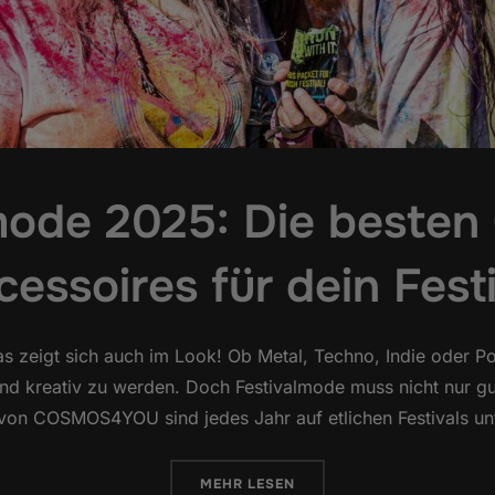
mode 2025: Die besten 
essoires für dein Fest
as zeigt sich auch im Look! Ob Metal, Techno, Indie oder Pop
und kreativ zu werden. Doch Festivalmode muss nicht nur g
r von COSMOS4YOU sind jedes Jahr auf etlichen Festivals 
ÜBER „FESTIVALMODE 2025: DIE
MEHR
LESEN