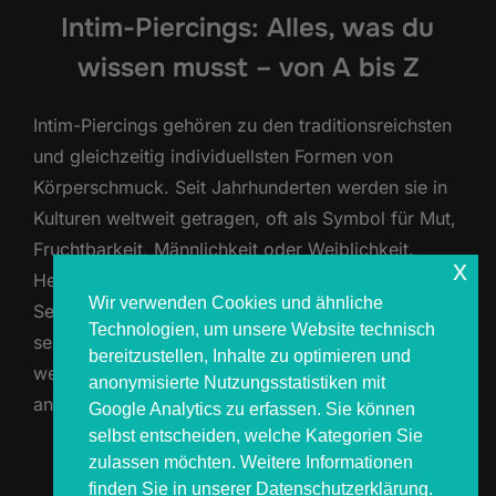
Intim-Piercings: Alles, was du
wissen musst – von A bis Z
Intim-Piercings gehören zu den traditionsreichsten
und gleichzeitig individuellsten Formen von
Körperschmuck. Seit Jahrhunderten werden sie in
Kulturen weltweit getragen, oft als Symbol für Mut,
Fruchtbarkeit, Männlichkeit oder Weiblichkeit.
x
Heute sind Intim-Piercings Ausdruck von
Wir verwenden Cookies und ähnliche
Selbstbewusstsein, Körperliebe und oft auch
Technologien, um unsere Website technisch
sexueller Neugier. In unserem mobilen Studio
bereitzustellen, Inhalte zu optimieren und
werden Intim-Piercings ausschließlich auf Anfrage
anonymisierte Nutzungsstatistiken mit
angeboten, da sie höchste Diskretion, eine …
Google Analytics zu erfassen. Sie können
selbst entscheiden, welche Kategorien Sie
zulassen möchten. Weitere Informationen
ÜBER „INTIM-PIERCINGS: ALLES
MEHR
LESEN
finden Sie in unserer Datenschutzerklärung.