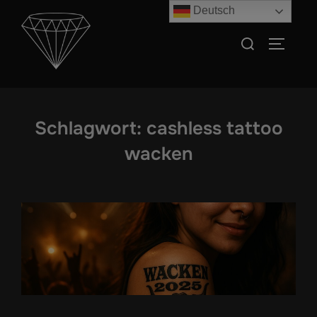
Zum
Deutsch
Inhalt
Suchen
SEITEN
springen
nach:
Schlagwort:
cashless tattoo
wacken