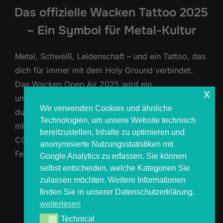
Das offizielle Wacken Tattoo 2025
– Ein Symbol für Metal-Kultur
Metal, Schweiß, Leidenschaft – und ein Tattoo, das
dich für immer mit dem Holy Ground verbindet.
Das Wacken Open Air 2025 wird ein
x
unvergessliches Erlebnis, und dieses Jahr kannst
Wir verwenden Cookies und ähnliche
du es direkt unter deiner Haut verewigen lassen:
Technologien, um unsere Website technisch
mit einem offiziell lizenzierten Wacken Tattoo von
bereitzustellen, Inhalte zu optimieren und
COSMOS, dem offiziellen Tattoo-Partner des
anonymisierte Nutzungsstatistiken mit
Festivals. Was macht ein offizielles Wacken …
Google Analytics zu erfassen. Sie können
selbst entscheiden, welche Kategorien Sie
zulassen möchten. Weitere Informationen
ÜBER „DAS OFFIZIELLE WACKEN 
MEHR
LESEN
finden Sie in unserer Datenschutzerklärung.
weiterlesen
Technical
Technical